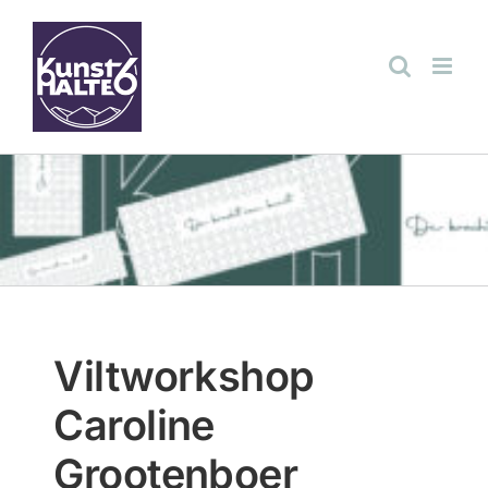
Ga
naar
inhoud
Viltworkshop
Caroline
Grootenboer