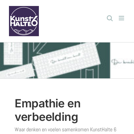
Ga
naar
inhoud
Empathie en
verbeelding
Waar denken en voelen samenkomen KunstHalte 6