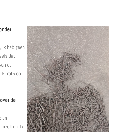
zonder
, ik heb geen
eels dat
van de
ik trots op
 over de
e en
 inzetten. Ik