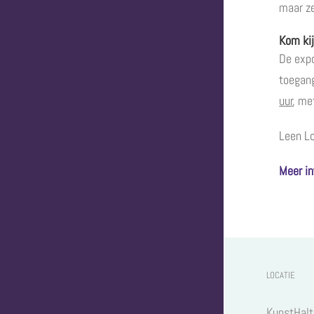
maar ze
Kom ki
De expo
toegang
uur
, me
Leen Lo
Meer in
LOCATIE
KunstHalt