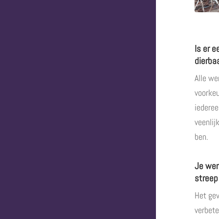
Is er 
dierba
Alle we
voorkeu
iederee
veenlij
ben.
Je wer
streep
Het gev
verbete