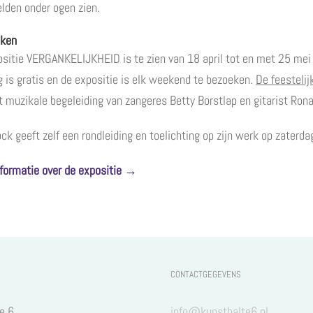
lden onder ogen zien.
jken
sitie VERGANKELIJKHEID is te zien van 18 april tot en met 25 mei 
 is gratis en de expositie is elk weekend te bezoeken.
De feestelij
t muzikale begeleiding van zangeres Betty Borstlap en gitarist Rona
ck geeft zelf een rondleiding en toelichting op zijn werk op zaterda
formatie over de expositie →
CONTACTGEGEVENS
e 6
info@kunsthalte6.nl