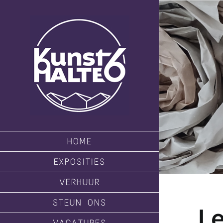
Ga
naar
inhoud
HOME
EXPOSITIES
VERHUUR
STEUN ONS
Le
VACATURES