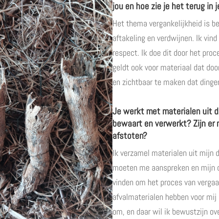
jou en hoe zie je het terug in 
Het thema vergankelijkheid is bel
aftakeling en verdwijnen. Ik vin
respect. Ik doe dit door het proce
geldt ook voor materiaal dat do
en zichtbaar te maken dat dingen 
Je werkt met materialen uit d
bewaart en verwerkt? Zijn er m
afstoten?
Ik verzamel materialen uit mijn 
moeten me aanspreken en mijn cr
vinden om het proces van vergaa
afvalmaterialen hebben voor mi
om, en daar wil ik bewustzijn ov