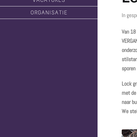
ORGANISATIE
In gesp
Van 18 
VERGANK
onderzo
stilsta
sporen 
Lock gr
met de 
naar bu
We stel