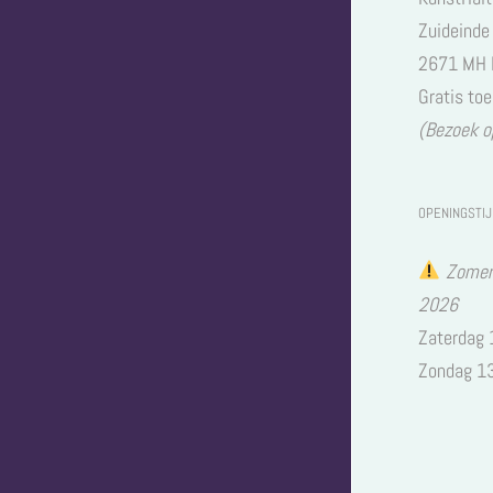
Zuideinde
2671 MH 
Gratis to
(Bezoek o
OPENINGSTI
Zomers
2026
Zaterdag
Zondag 1