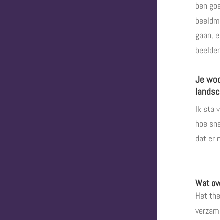
ben goe
beeldma
gaan, e
beelden
Je woo
landsc
Ik sta 
hoe sne
dat er 
Wat ove
Het the
verzame