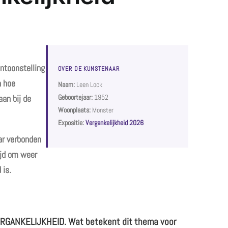
ntoonstelling
OVER DE KUNSTENAAR
n hoe
Naam:
Leen Lock
aan bij de
Geboortejaar:
1952
Woonplaats:
Monster
Expositie:
Vergankelijkheid 2026
aar verbonden
ijd om weer
 is.
 VERGANKELIJKHEID. Wat betekent dit thema voor