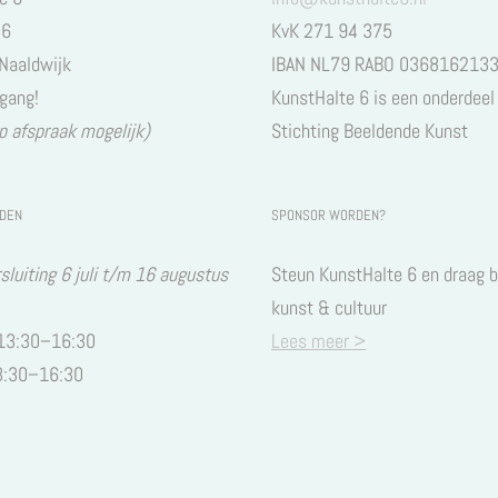
 6
KvK 271 94 375
Naaldwijk
IBAN NL79 RABO 036816213
egang!
KunstHalte 6 is een onderdeel
p afspraak mogelijk)
Stichting Beeldende Kunst
JDEN
SPONSOR WORDEN?
luiting 6 juli t/m 16 augustus
Steun KunstHalte 6 en draag b
kunst & cultuur
 13:30–16:30
Lees meer >
3:30–16:30