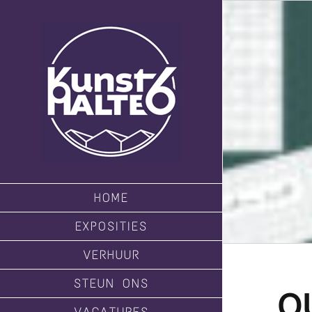
Ga
naar
inhoud
HOME
EXPOSITIES
VERHUUR
STEUN ONS
O
VACATURES