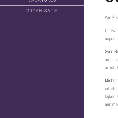
ORGANISATIE
Van 9 s
De twee
exposit
Sven Bi
omschri
artist.
Michel 
intuïti
kijken 
een me