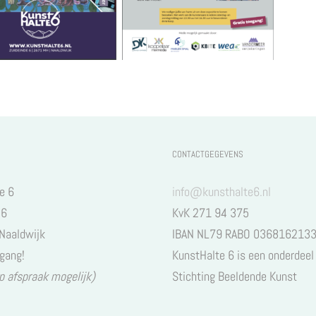
CONTACTGEGEVENS
e 6
info@kunsthalte6.nl
 6
KvK 271 94 375
Naaldwijk
IBAN NL79 RABO 036816213
egang!
KunstHalte 6 is een onderdeel
p afspraak mogelijk)
Stichting Beeldende Kunst