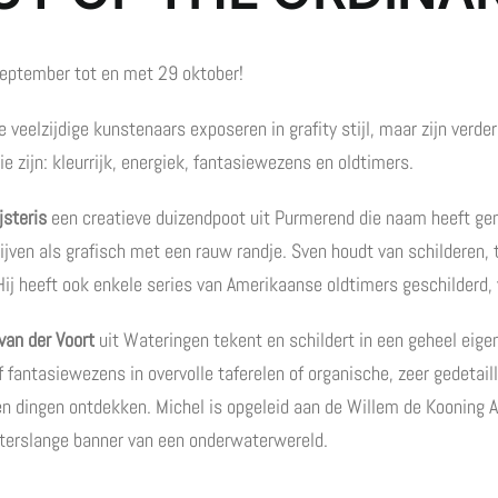
eptember tot en met 29 oktober!
 veelzijdige kunstenaars exposeren in grafity stijl, maar zijn verde
ie zijn: kleurrijk, energiek, fantasiewezens en oldtimers.
jsteris
een creatieve duizendpoot uit Purmerend die naam heeft gemaa
jven als grafisch met een rauw randje. Sven houdt van schilderen,
 Hij heeft ook enkele series van Amerikaanse oldtimers geschilderd
van der Voort
uit Wateringen tekent en schildert in een geheel eigen 
ef fantasiewezens in overvolle taferelen of organische, zeer gedetaill
en dingen ontdekken. Michel is opgeleid aan de Willem de Kooning 
terslange banner van een onderwaterwereld.