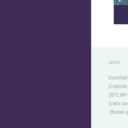
LOCATIE
KunstHalt
Zuideinde
2671 MH 
Gratis to
(Bezoek o